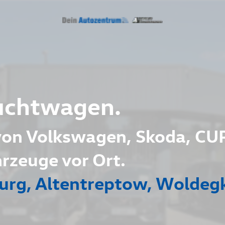
uchtwagen.
 von Volkswagen, Skoda, CU
zeuge vor Ort.
urg, Altentreptow, Woldeg