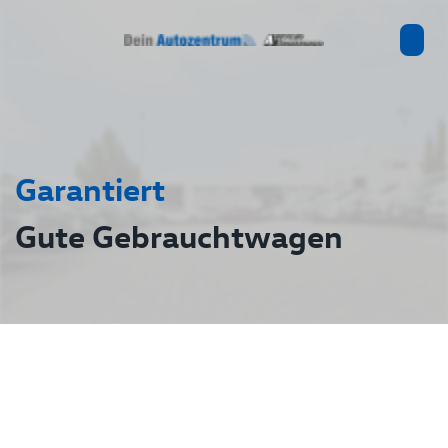
Garantiert
Gute Gebrauchtwagen